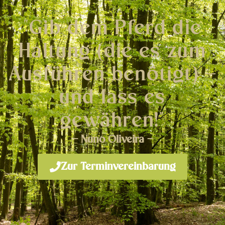
"Gib dem Pferd die
Haltung (die es zum
Ausführen benötigt) –
und lass es
gewähren!"
– Nuno Oliveira –
Zur Terminvereinbarung