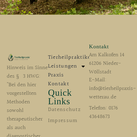
Kontakt
Am Kalkofen 14
Tierheilpraktikerin
61206 Nieder-
Leistungen
Hinweis im Sinne
Wöllstadt
Praxis
des § 3 HWG:
E-Mail:
Kontakt
"Bei den hier
info@tierheilpraxis-
Quick
vorgestellten
wetterau.de
Links
Methoden
Telefon: 0176
Datenschutz
sowohl
43648673
therapeutischer
Impressum
als auch
diagnostischer